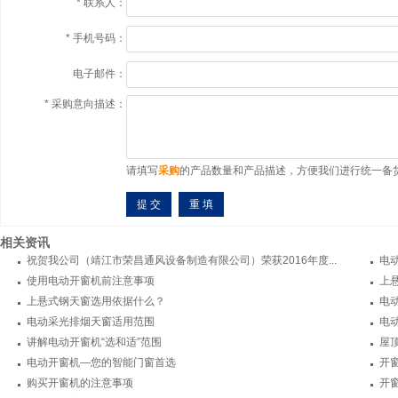
*
联系人：
*
手机号码：
电子邮件：
*
采购意向描述：
请填写
采购
的产品数量和产品描述，方便我们进行统一备
相关资讯
祝贺我公司（靖江市荣昌通风设备制造有限公司）荣获2016年度...
电
使用电动开窗机前注意事项
上
上悬式钢天窗选用依据什么？
电
电动采光排烟天窗适用范围
电
讲解电动开窗机“选和适”范围
屋
电动开窗机—您的智能门窗首选
开
购买开窗机的注意事项
开