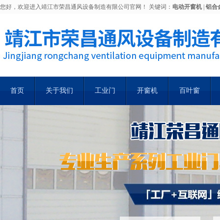
您好，欢迎进入靖江市荣昌通风设备制造有限公司官网！ 关键词：
电动开窗机
|
铝合
首页
关于我们
工业门
开窗机
百叶窗