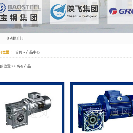
电动提升门
前位置：
首页
»
产品中心
的位置 >>
所有产品