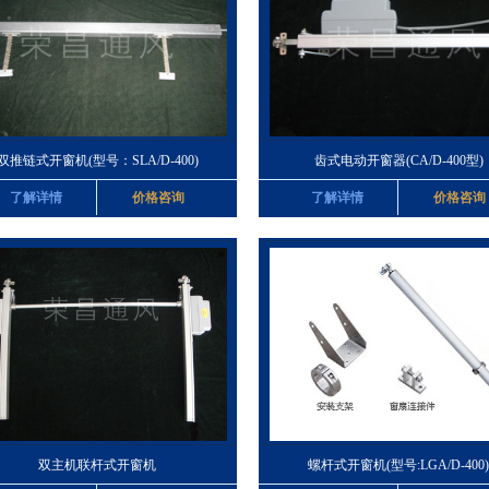
双推链式开窗机(型号：SLA/D-400)
齿式电动开窗器(CA/D-400型)
了解详情
价格咨询
了解详情
价格咨询
双主机联杆式开窗机
螺杆式开窗机(型号:LGA/D-400)