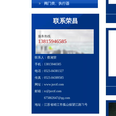
阀门类、执行器
联系荣昌
服务热线
13815946585
联系人：蔡湘荣
手机：13815946585
电话：0523-84381327
传真：0523-84389585
网址：www.jsrctf.com
邮箱：rc@jsrctf.com
675862647@qq.com
地址：江苏省靖江市孤山镇望江路71号