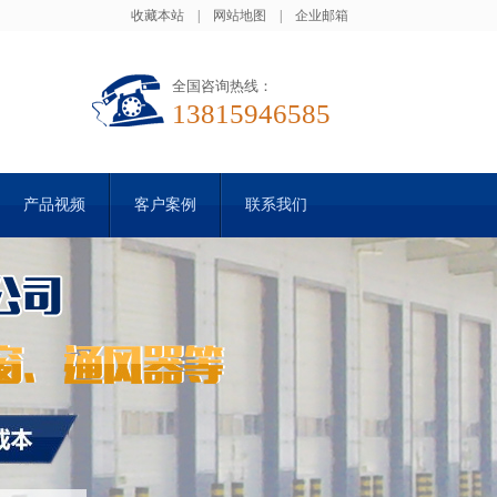
收藏本站
|
网站地图
|
企业邮箱
全国咨询热线：
13815946585
产品视频
客户案例
联系我们