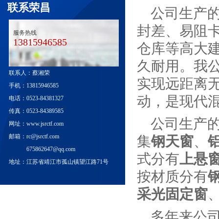
联系荣昌
公司生产
封差、易阻
服务热线
13815946585
仓库等高大
久耐用。我
联系人：蔡湘荣
实现远距离
手机：13815946585
动，是现代
电话：0523-84381327
传真：0523-84389585
公司生产
网址：www.jsrctf.com
邮箱：rc@jsrctf.com
集
钢天窗
、
675862647@qq.com
式分有
上悬
地址：江苏省靖江市孤山镇望江路71号
按材质分有
采光固定窗
多年来公司